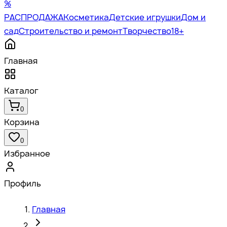
%
РАСПРОДАЖА
Косметика
Детские игрушки
Дом и
сад
Строительство и ремонт
Творчество
18+
Главная
Каталог
0
Корзина
0
Избранное
Профиль
Главная