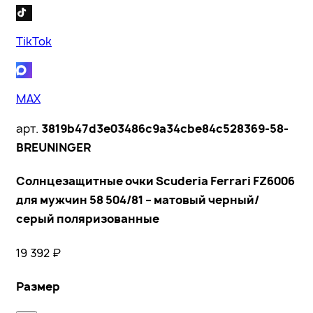
TikTok
MAX
арт.
3819b47d3e03486c9a34cbe84c528369-58-
BREUNINGER
Солнцезащитные очки Scuderia Ferrari FZ6006
для мужчин 58 504/81 – матовый черный/
серый поляризованные
19 392
₽
Размер