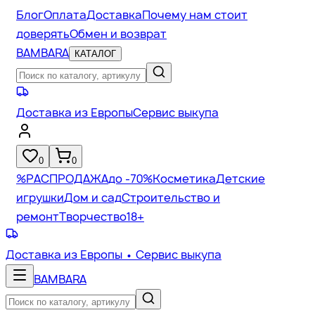
Блог
Оплата
Доставка
Почему нам стоит
доверять
Обмен и возврат
BAMBARA
КАТАЛОГ
Доставка из Европы
Сервис выкупа
0
0
%
РАСПРОДАЖА
до -70%
Косметика
Детские
игрушки
Дом и сад
Строительство и
ремонт
Творчество
18+
Доставка из Европы
• Сервис выкупа
BAMBARA