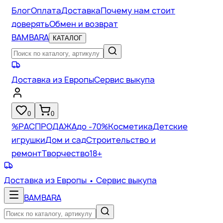
Блог
Оплата
Доставка
Почему нам стоит
доверять
Обмен и возврат
BAMBARA
КАТАЛОГ
Доставка из Европы
Сервис выкупа
0
0
%
РАСПРОДАЖА
до -70%
Косметика
Детские
игрушки
Дом и сад
Строительство и
ремонт
Творчество
18+
Доставка из Европы
• Сервис выкупа
BAMBARA