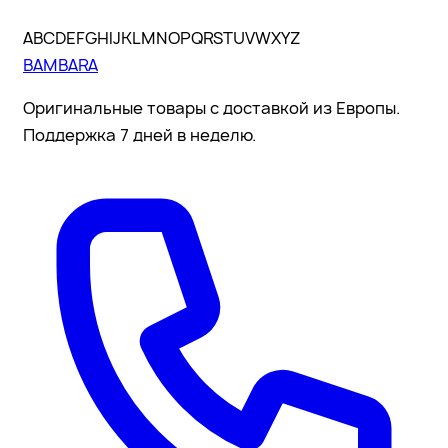
A
B
C
D
E
F
G
H
I
J
K
L
M
N
O
P
Q
R
S
T
U
V
W
X
Y
Z
BAMBARA
Оригинальные товары с доставкой из Европы.
Поддержка 7 дней в неделю.