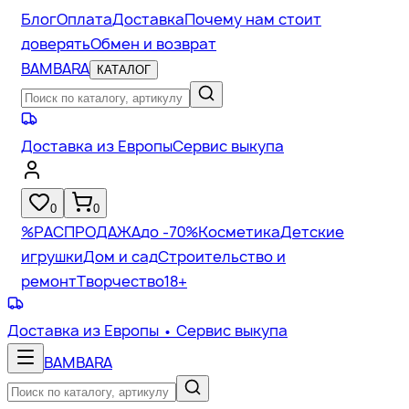
Блог
Оплата
Доставка
Почему нам стоит
доверять
Обмен и возврат
BAMBARA
КАТАЛОГ
Доставка из Европы
Сервис выкупа
0
0
%
РАСПРОДАЖА
до -70%
Косметика
Детские
игрушки
Дом и сад
Строительство и
ремонт
Творчество
18+
Доставка из Европы
• Сервис выкупа
BAMBARA