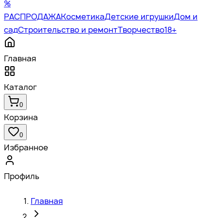
%
РАСПРОДАЖА
Косметика
Детские игрушки
Дом и
сад
Строительство и ремонт
Творчество
18+
Главная
Каталог
0
Корзина
0
Избранное
Профиль
Главная