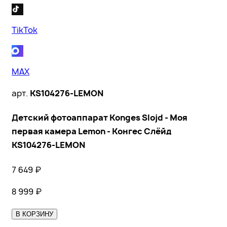
TikTok
MAX
арт.
KS104276-LEMON
Детский фотоаппарат Konges Slojd - Моя
первая камера Lemon - Конгес Слёйд
KS104276-LEMON
7 649
₽
8 999
₽
В КОРЗИНУ