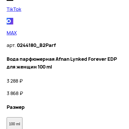
TikTok
MAX
арт.
0244180_B2Parf
Вода парфюмерная Afnan Lynked Forever EDP
для женщин 100 ml
3 288
₽
3 868
₽
Размер
100 ml