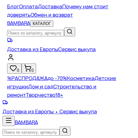
Блог
Оплата
Доставка
Почему нам стоит
доверять
Обмен и возврат
BAMBARA
КАТАЛОГ
Доставка из Европы
Сервис выкупа
0
0
%
РАСПРОДАЖА
до -70%
Косметика
Детские
игрушки
Дом и сад
Строительство и
ремонт
Творчество
18+
Доставка из Европы
• Сервис выкупа
BAMBARA