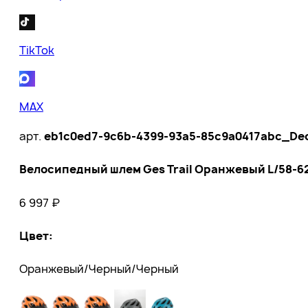
TikTok
MAX
арт.
eb1c0ed7-9c6b-4399-93a5-85c9a0417abc_De
Велосипедный шлем Ges Trail Оранжевый L/58-6
6 997
₽
Цвет
:
Оранжевый/Черный/Черный