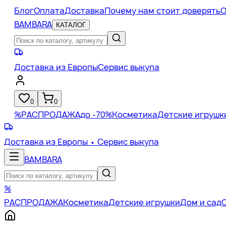
Блог
Оплата
Доставка
Почему нам стоит доверять
О
BAMBARA
КАТАЛОГ
Доставка из Европы
Сервис выкупа
0
0
%
РАСПРОДАЖА
до -70%
Косметика
Детские игрушк
Доставка из Европы
• Сервис выкупа
BAMBARA
%
РАСПРОДАЖА
Косметика
Детские игрушки
Дом и сад