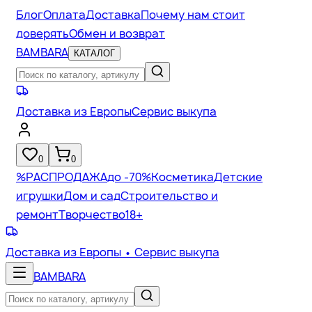
Блог
Оплата
Доставка
Почему нам стоит
доверять
Обмен и возврат
BAMBARA
КАТАЛОГ
Доставка из Европы
Сервис выкупа
0
0
%
РАСПРОДАЖА
до -70%
Косметика
Детские
игрушки
Дом и сад
Строительство и
ремонт
Творчество
18+
Доставка из Европы
• Сервис выкупа
BAMBARA