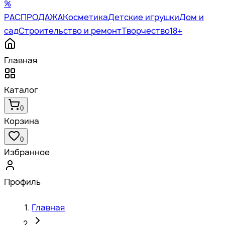
%
РАСПРОДАЖА
Косметика
Детские игрушки
Дом и
сад
Строительство и ремонт
Творчество
18+
Главная
Каталог
0
Корзина
0
Избранное
Профиль
Главная