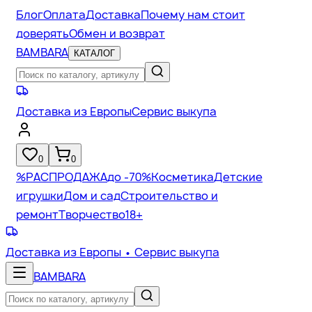
Блог
Оплата
Доставка
Почему нам стоит
доверять
Обмен и возврат
BAMBARA
КАТАЛОГ
Доставка из Европы
Сервис выкупа
0
0
%
РАСПРОДАЖА
до -70%
Косметика
Детские
игрушки
Дом и сад
Строительство и
ремонт
Творчество
18+
Доставка из Европы
• Сервис выкупа
BAMBARA