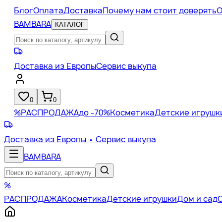
Блог
Оплата
Доставка
Почему нам стоит доверять
О
BAMBARA
КАТАЛОГ
Доставка из Европы
Сервис выкупа
0
0
%
РАСПРОДАЖА
до -70%
Косметика
Детские игрушк
Доставка из Европы
• Сервис выкупа
BAMBARA
%
РАСПРОДАЖА
Косметика
Детские игрушки
Дом и сад