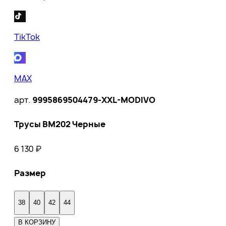
TikTok
MAX
арт.
9995869504479-XXL-MODIVO
Трусы BM202 Черные
6 130
₽
Размер
38
40
42
44
В КОРЗИНУ