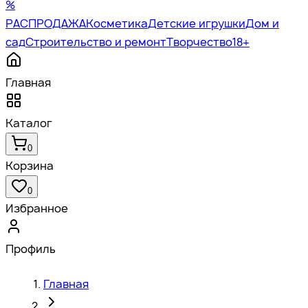
%
РАСПРОДАЖА
Косметика
Детские игрушки
Дом и
сад
Строительство и ремонт
Творчество
18+
Главная
Каталог
0
Корзина
0
Избранное
Профиль
Главная