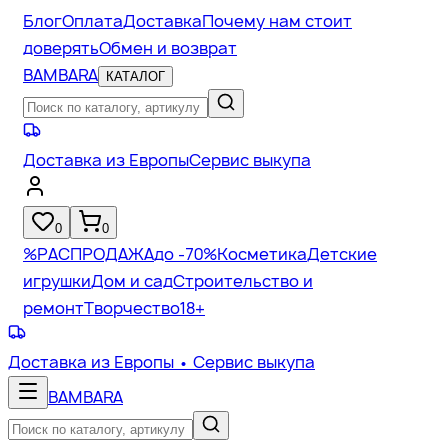
Блог
Оплата
Доставка
Почему нам стоит
доверять
Обмен и возврат
BAMBARA
КАТАЛОГ
Доставка из Европы
Сервис выкупа
0
0
%
РАСПРОДАЖА
до -70%
Косметика
Детские
игрушки
Дом и сад
Строительство и
ремонт
Творчество
18+
Доставка из Европы
• Сервис выкупа
BAMBARA