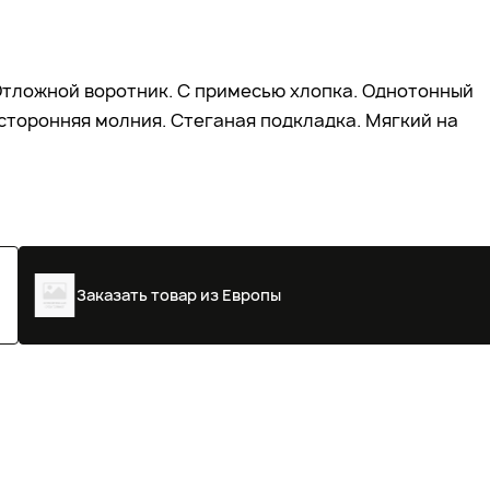
Отложной воротник. С примесью хлопка. Однотонный
усторонняя молния. Стеганая подкладка. Мягкий на
Заказать товар из Европы