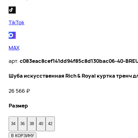
TikTok
MAX
арт.
c083eac8cef141dd94f85c8d130bac06-40-BRE
Шуба искусственная Rich & Royal куртка тренч 
26 566
₽
Размер
34
36
38
40
42
В КОРЗИНУ