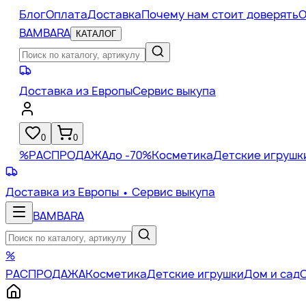
Блог
Оплата
Доставка
Почему нам стоит доверять
О
BAMBARA
КАТАЛОГ
Доставка из Европы
Сервис выкупа
0
0
%
РАСПРОДАЖА
до -70%
Косметика
Детские игрушк
Доставка из Европы
• Сервис выкупа
BAMBARA
%
РАСПРОДАЖА
Косметика
Детские игрушки
Дом и сад