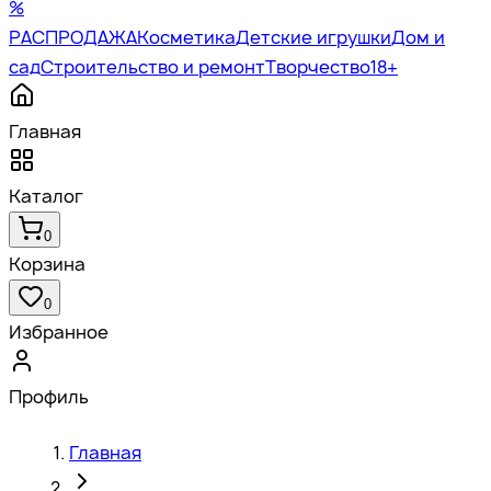
%
РАСПРОДАЖА
Косметика
Детские игрушки
Дом и
сад
Строительство и ремонт
Творчество
18+
Главная
Каталог
0
Корзина
0
Избранное
Профиль
Главная