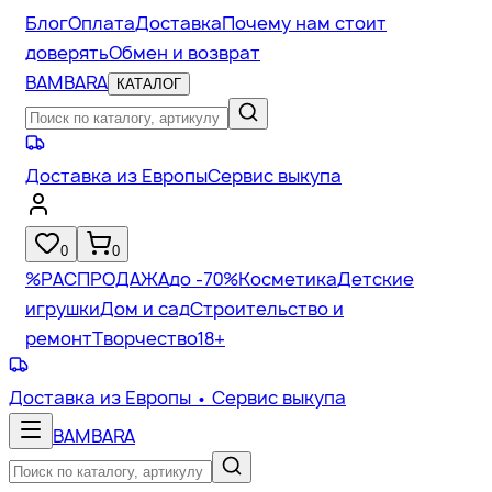
Блог
Оплата
Доставка
Почему нам стоит
доверять
Обмен и возврат
BAMBARA
КАТАЛОГ
Доставка из Европы
Сервис выкупа
0
0
%
РАСПРОДАЖА
до -70%
Косметика
Детские
игрушки
Дом и сад
Строительство и
ремонт
Творчество
18+
Доставка из Европы
• Сервис выкупа
BAMBARA