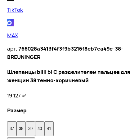
TikTok
MAX
арт.
766028a3413f4f3f9b3216f8eb7ca49e-38-
BREUNINGER
Шлепанцы billi bi С разделителем пальцев для
женщин 38 темно-коричневый
19 127
₽
Размер
37
38
39
40
41