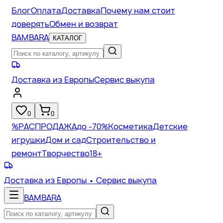
Блог
Оплата
Доставка
Почему нам стоит
доверять
Обмен и возврат
BAMBARA
КАТАЛОГ
Доставка из Европы
Сервис выкупа
0
0
%
РАСПРОДАЖА
до -70%
Косметика
Детские
игрушки
Дом и сад
Строительство и
ремонт
Творчество
18+
Доставка из Европы
• Сервис выкупа
BAMBARA