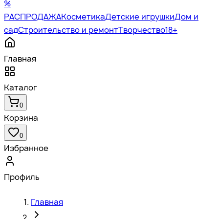
%
РАСПРОДАЖА
Косметика
Детские игрушки
Дом и
сад
Строительство и ремонт
Творчество
18+
Главная
Каталог
0
Корзина
0
Избранное
Профиль
Главная