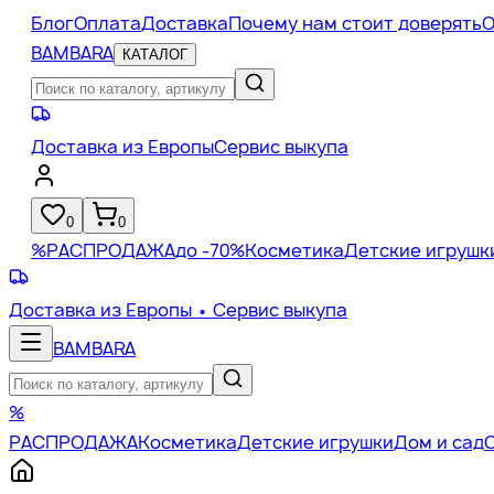
Блог
Оплата
Доставка
Почему нам стоит доверять
О
BAMBARA
КАТАЛОГ
Доставка из Европы
Сервис выкупа
0
0
%
РАСПРОДАЖА
до -70%
Косметика
Детские игрушк
Доставка из Европы
• Сервис выкупа
BAMBARA
%
РАСПРОДАЖА
Косметика
Детские игрушки
Дом и сад