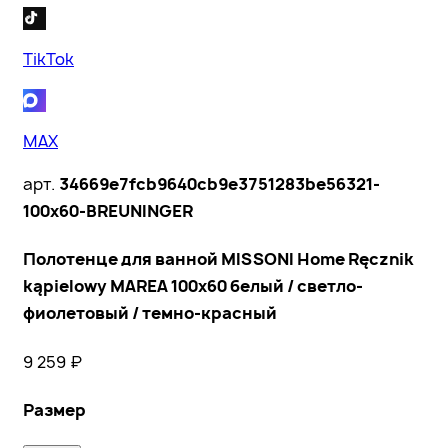
TikTok
MAX
арт.
34669e7fcb9640cb9e3751283be56321-
100x60-BREUNINGER
Полотенце для ванной MISSONI Home Ręcznik
kąpielowy MAREA 100x60 белый / светло-
фиолетовый / темно-красный
9 259
₽
Размер