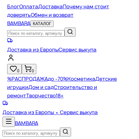
Блог
Оплата
Доставка
Почему нам стоит
доверять
Обмен и возврат
BAMBARA
КАТАЛОГ
Доставка из Европы
Сервис выкупа
0
0
%
РАСПРОДАЖА
до -70%
Косметика
Детские
игрушки
Дом и сад
Строительство и
ремонт
Творчество
18+
Доставка из Европы
• Сервис выкупа
BAMBARA