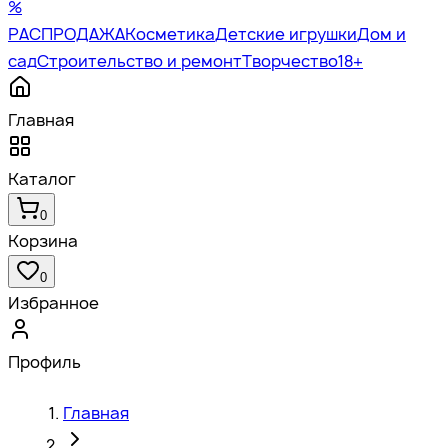
%
РАСПРОДАЖА
Косметика
Детские игрушки
Дом и
сад
Строительство и ремонт
Творчество
18+
Главная
Каталог
0
Корзина
0
Избранное
Профиль
Главная