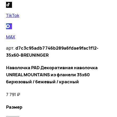
TikTok
MAX
арт.
d7c3c95adb7746b289a6fdae9fac1f12-
35x60-BREUNINGER
Наволочка PAD Декоративная наволочка
UNREAL MOUNTAINS из фланели 35x60
бирюзовый / бежевый / красный
7 791
₽
Размер