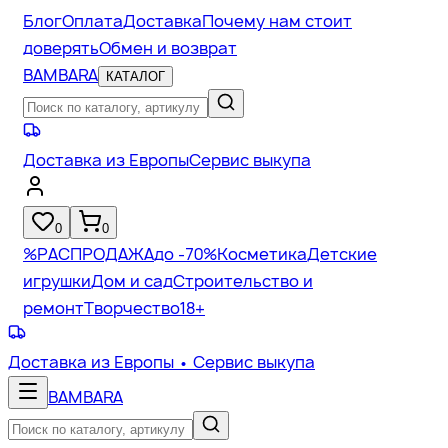
Блог
Оплата
Доставка
Почему нам стоит
доверять
Обмен и возврат
BAMBARA
КАТАЛОГ
Доставка из Европы
Сервис выкупа
0
0
%
РАСПРОДАЖА
до -70%
Косметика
Детские
игрушки
Дом и сад
Строительство и
ремонт
Творчество
18+
Доставка из Европы
• Сервис выкупа
BAMBARA