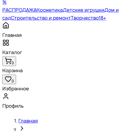
%
РАСПРОДАЖА
Косметика
Детские игрушки
Дом и
сад
Строительство и ремонт
Творчество
18+
Главная
Каталог
0
Корзина
0
Избранное
Профиль
Главная