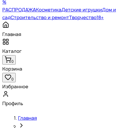
%
РАСПРОДАЖА
Косметика
Детские игрушки
Дом и
сад
Строительство и ремонт
Творчество
18+
Главная
Каталог
0
Корзина
0
Избранное
Профиль
Главная