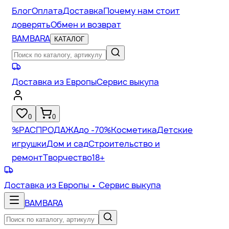
Блог
Оплата
Доставка
Почему нам стоит
доверять
Обмен и возврат
BAMBARA
КАТАЛОГ
Доставка из Европы
Сервис выкупа
0
0
%
РАСПРОДАЖА
до -70%
Косметика
Детские
игрушки
Дом и сад
Строительство и
ремонт
Творчество
18+
Доставка из Европы
• Сервис выкупа
BAMBARA