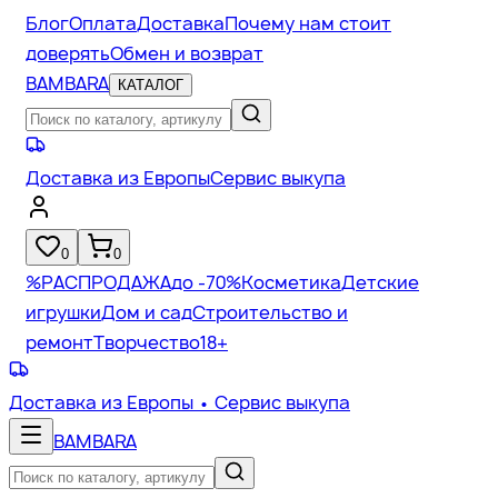
Блог
Оплата
Доставка
Почему нам стоит
доверять
Обмен и возврат
BAMBARA
КАТАЛОГ
Доставка из Европы
Сервис выкупа
0
0
%
РАСПРОДАЖА
до -70%
Косметика
Детские
игрушки
Дом и сад
Строительство и
ремонт
Творчество
18+
Доставка из Европы
• Сервис выкупа
BAMBARA