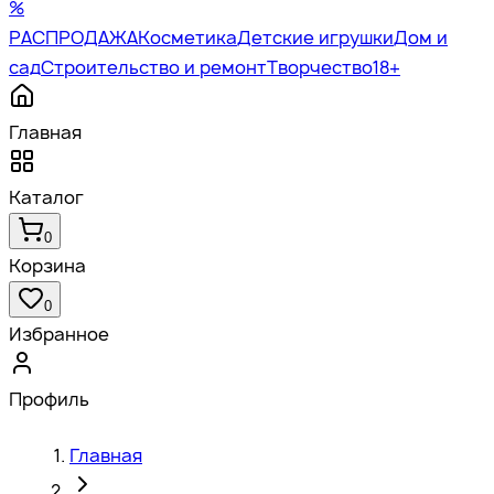
%
РАСПРОДАЖА
Косметика
Детские игрушки
Дом и
сад
Строительство и ремонт
Творчество
18+
Главная
Каталог
0
Корзина
0
Избранное
Профиль
Главная