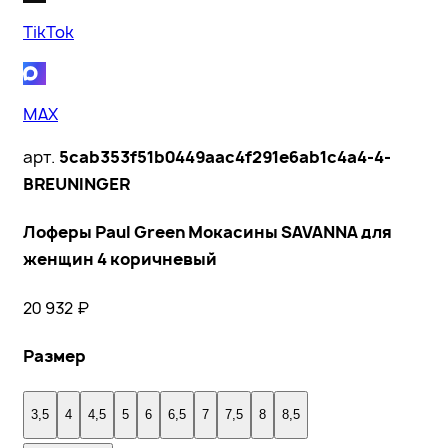
TikTok
MAX
арт.
5cab353f51b0449aac4f291e6ab1c4a4-4-
BREUNINGER
Лоферы Paul Green Мокасины SAVANNA для
женщин 4 коричневый
20 932
₽
Размер
3,5
4
4,5
5
6
6,5
7
7,5
8
8,5