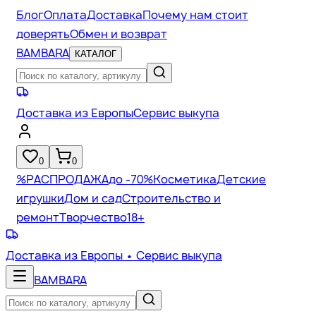
Блог
Оплата
Доставка
Почему нам стоит
доверять
Обмен и возврат
BAMBARA
КАТАЛОГ
Доставка из Европы
Сервис выкупа
0
0
%
РАСПРОДАЖА
до -70%
Косметика
Детские
игрушки
Дом и сад
Строительство и
ремонт
Творчество
18+
Доставка из Европы
• Сервис выкупа
BAMBARA