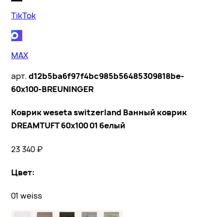
TikTok
MAX
арт.
d12b5ba6f97f4bc985b56485309818be-
60x100-BREUNINGER
Коврик weseta switzerland Ванный коврик
DREAMTUFT 60x100 01 белый
23 340
₽
Цвет
:
01 weiss