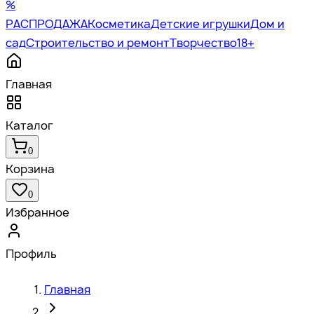
%
РАСПРОДАЖА
Косметика
Детские игрушки
Дом и
сад
Строительство и ремонт
Творчество
18+
Главная
Каталог
0
Корзина
0
Избранное
Профиль
Главная