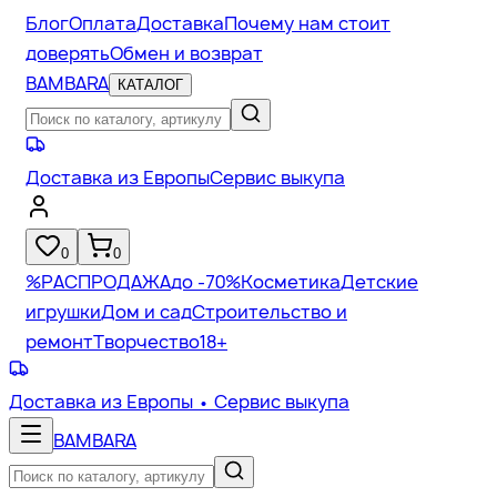
Блог
Оплата
Доставка
Почему нам стоит
доверять
Обмен и возврат
BAMBARA
КАТАЛОГ
Доставка из Европы
Сервис выкупа
0
0
%
РАСПРОДАЖА
до -70%
Косметика
Детские
игрушки
Дом и сад
Строительство и
ремонт
Творчество
18+
Доставка из Европы
• Сервис выкупа
BAMBARA