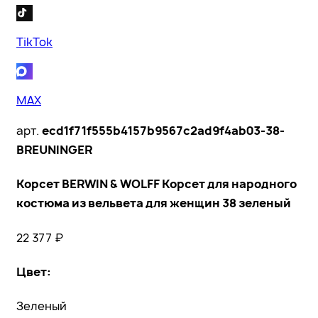
TikTok
MAX
арт.
ecd1f71f555b4157b9567c2ad9f4ab03-38-
BREUNINGER
Корсет BERWIN & WOLFF Корсет для народного
костюма из вельвета для женщин 38 зеленый
22 377
₽
Цвет
:
Зеленый