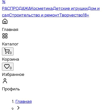
%
РАСПРОДАЖА
Косметика
Детские игрушки
Дом и
сад
Строительство и ремонт
Творчество
18+
Главная
Каталог
0
Корзина
0
Избранное
Профиль
Главная