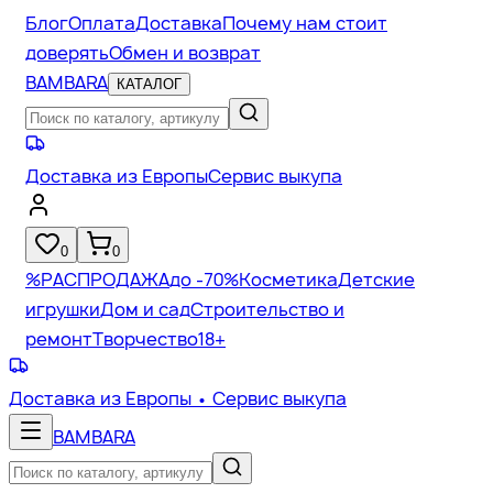
Блог
Оплата
Доставка
Почему нам стоит
доверять
Обмен и возврат
BAMBARA
КАТАЛОГ
Доставка из Европы
Сервис выкупа
0
0
%
РАСПРОДАЖА
до -70%
Косметика
Детские
игрушки
Дом и сад
Строительство и
ремонт
Творчество
18+
Доставка из Европы
• Сервис выкупа
BAMBARA