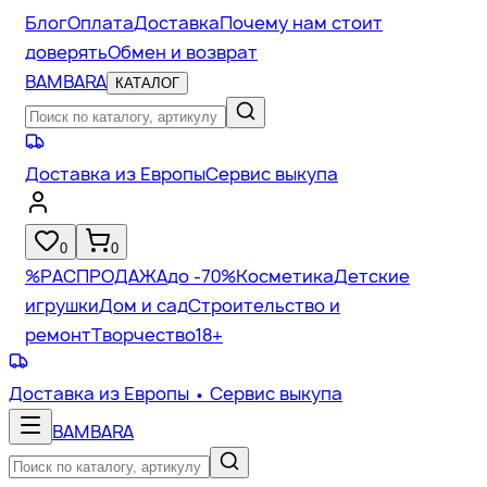
Блог
Оплата
Доставка
Почему нам стоит
доверять
Обмен и возврат
BAMBARA
КАТАЛОГ
Доставка из Европы
Сервис выкупа
0
0
%
РАСПРОДАЖА
до -70%
Косметика
Детские
игрушки
Дом и сад
Строительство и
ремонт
Творчество
18+
Доставка из Европы
• Сервис выкупа
BAMBARA