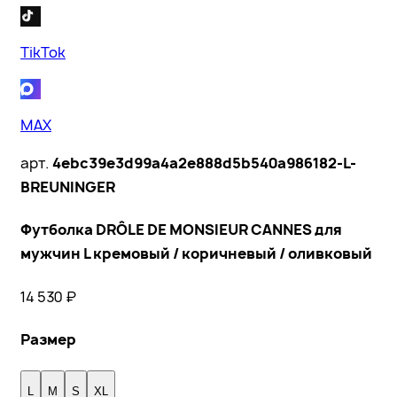
TikTok
MAX
арт.
4ebc39e3d99a4a2e888d5b540a986182-L-
BREUNINGER
Футболка DRÔLE DE MONSIEUR CANNES для
мужчин L кремовый / коричневый / оливковый
14 530
₽
Размер
L
M
S
XL