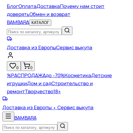
Блог
Оплата
Доставка
Почему нам стоит
доверять
Обмен и возврат
BAMBARA
КАТАЛОГ
Доставка из Европы
Сервис выкупа
0
0
%
РАСПРОДАЖА
до -70%
Косметика
Детские
игрушки
Дом и сад
Строительство и
ремонт
Творчество
18+
Доставка из Европы
• Сервис выкупа
BAMBARA