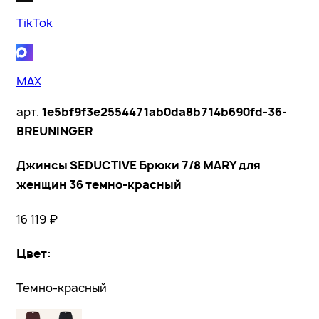
TikTok
MAX
арт.
1e5bf9f3e2554471ab0da8b714b690fd-36-
BREUNINGER
Джинсы SEDUCTIVE Брюки 7/8 MARY для
женщин 36 темно-красный
16 119
₽
Цвет
:
Темно-красный