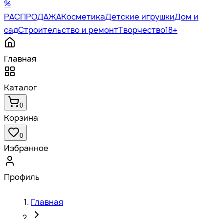
%
РАСПРОДАЖА
Косметика
Детские игрушки
Дом и
сад
Строительство и ремонт
Творчество
18+
Главная
Каталог
0
Корзина
0
Избранное
Профиль
Главная