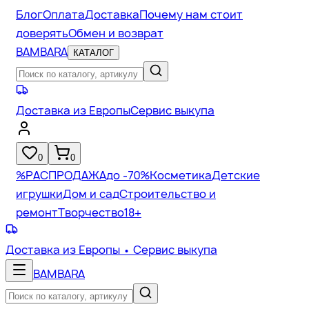
Блог
Оплата
Доставка
Почему нам стоит
доверять
Обмен и возврат
BAMBARA
КАТАЛОГ
Доставка из Европы
Сервис выкупа
0
0
%
РАСПРОДАЖА
до -70%
Косметика
Детские
игрушки
Дом и сад
Строительство и
ремонт
Творчество
18+
Доставка из Европы
• Сервис выкупа
BAMBARA