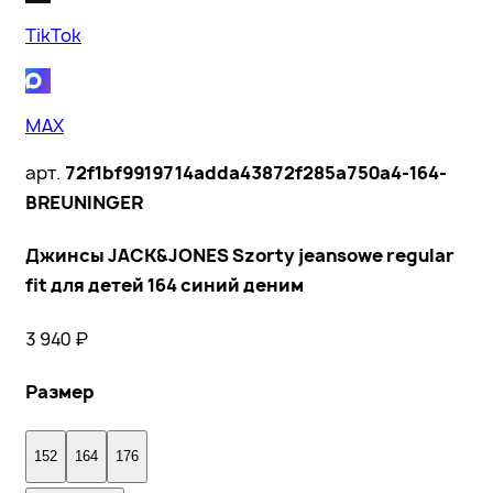
TikTok
MAX
арт.
72f1bf9919714adda43872f285a750a4-164-
BREUNINGER
Джинсы JACK&JONES Szorty jeansowe regular
fit для детей 164 синий деним
3 940
₽
Размер
152
164
176