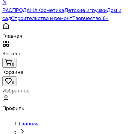
%
РАСПРОДАЖА
Косметика
Детские игрушки
Дом и
сад
Строительство и ремонт
Творчество
18+
Главная
Каталог
0
Корзина
0
Избранное
Профиль
Главная