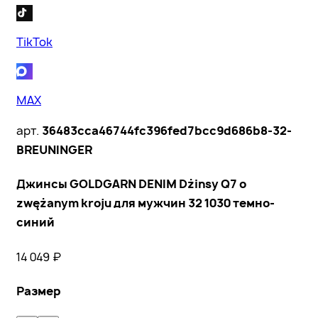
TikTok
MAX
арт.
36483cca46744fc396fed7bcc9d686b8-32-
BREUNINGER
Джинсы GOLDGARN DENIM Dżinsy Q7 o
zwężanym kroju для мужчин 32 1030 темно-
синий
14 049
₽
Размер