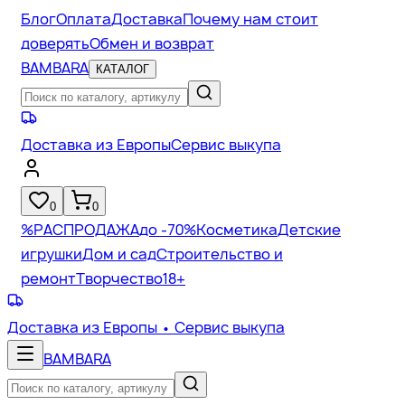
Блог
Оплата
Доставка
Почему нам стоит
доверять
Обмен и возврат
BAMBARA
КАТАЛОГ
Доставка из Европы
Сервис выкупа
0
0
%
РАСПРОДАЖА
до -70%
Косметика
Детские
игрушки
Дом и сад
Строительство и
ремонт
Творчество
18+
Доставка из Европы
• Сервис выкупа
BAMBARA