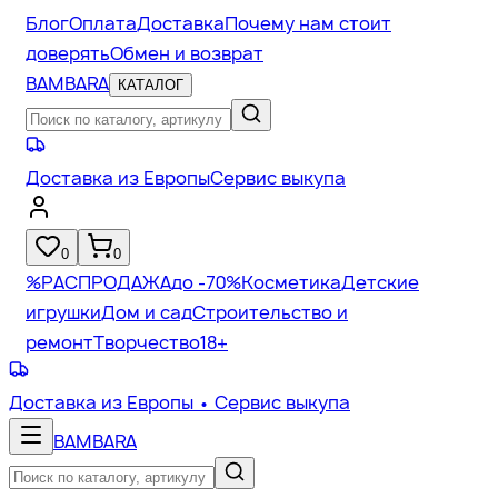
Блог
Оплата
Доставка
Почему нам стоит
доверять
Обмен и возврат
BAMBARA
КАТАЛОГ
Доставка из Европы
Сервис выкупа
0
0
%
РАСПРОДАЖА
до -70%
Косметика
Детские
игрушки
Дом и сад
Строительство и
ремонт
Творчество
18+
Доставка из Европы
• Сервис выкупа
BAMBARA