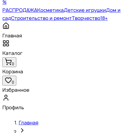
%
РАСПРОДАЖА
Косметика
Детские игрушки
Дом и
сад
Строительство и ремонт
Творчество
18+
Главная
Каталог
0
Корзина
0
Избранное
Профиль
Главная