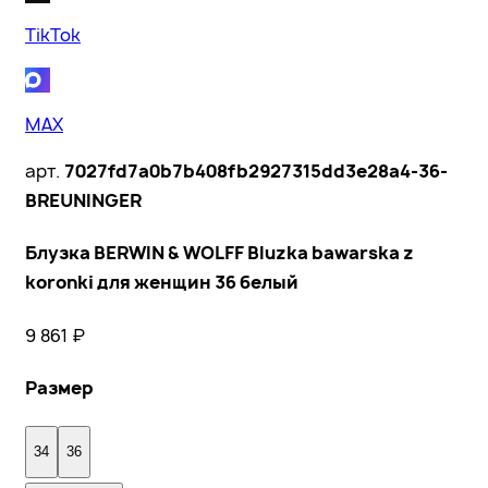
TikTok
MAX
арт.
7027fd7a0b7b408fb2927315dd3e28a4-36-
BREUNINGER
Блузка BERWIN & WOLFF Bluzka bawarska z
koronki для женщин 36 белый
9 861
₽
Размер
34
36