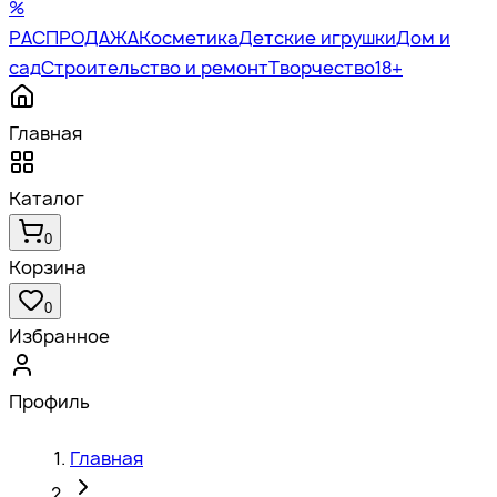
%
РАСПРОДАЖА
Косметика
Детские игрушки
Дом и
сад
Строительство и ремонт
Творчество
18+
Главная
Каталог
0
Корзина
0
Избранное
Профиль
Главная