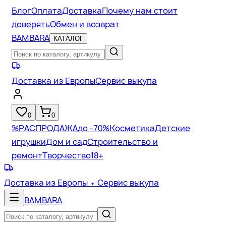
Блог
Оплата
Доставка
Почему нам стоит
доверять
Обмен и возврат
BAMBARA
КАТАЛОГ
Доставка из Европы
Сервис выкупа
0
0
%
РАСПРОДАЖА
до -70%
Косметика
Детские
игрушки
Дом и сад
Строительство и
ремонт
Творчество
18+
Доставка из Европы
• Сервис выкупа
BAMBARA