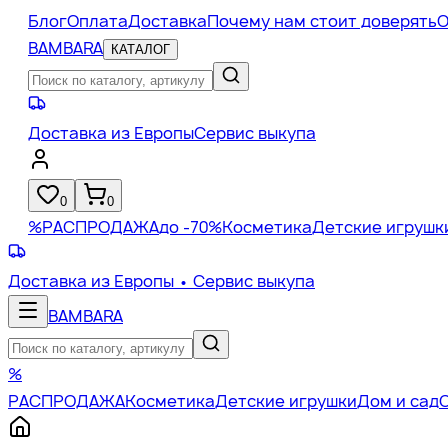
Блог
Оплата
Доставка
Почему нам стоит доверять
О
BAMBARA
КАТАЛОГ
Доставка из Европы
Сервис выкупа
0
0
%
РАСПРОДАЖА
до -70%
Косметика
Детские игрушк
Доставка из Европы
• Сервис выкупа
BAMBARA
%
РАСПРОДАЖА
Косметика
Детские игрушки
Дом и сад