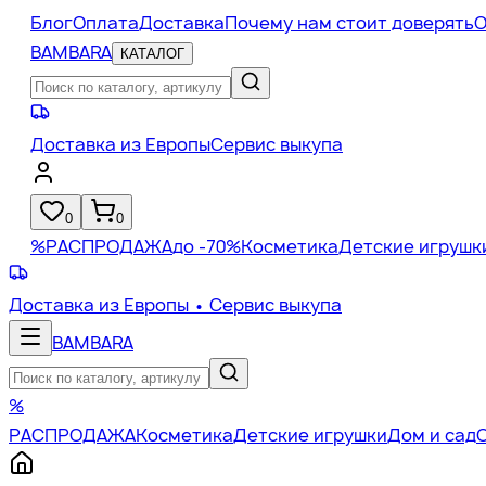
Блог
Оплата
Доставка
Почему нам стоит доверять
О
BAMBARA
КАТАЛОГ
Доставка из Европы
Сервис выкупа
0
0
%
РАСПРОДАЖА
до -70%
Косметика
Детские игрушк
Доставка из Европы
• Сервис выкупа
BAMBARA
%
РАСПРОДАЖА
Косметика
Детские игрушки
Дом и сад