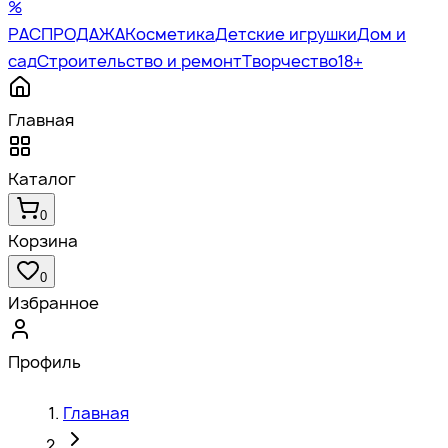
%
РАСПРОДАЖА
Косметика
Детские игрушки
Дом и
сад
Строительство и ремонт
Творчество
18+
Главная
Каталог
0
Корзина
0
Избранное
Профиль
Главная