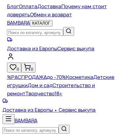
Блог
Оплата
Доставка
Почему нам стоит
доверять
Обмен и возврат
BAMBARA
КАТАЛОГ
Доставка из Европы
Сервис выкупа
0
0
%
РАСПРОДАЖА
до -70%
Косметика
Детские
игрушки
Дом и сад
Строительство и
ремонт
Творчество
18+
Доставка из Европы
• Сервис выкупа
BAMBARA