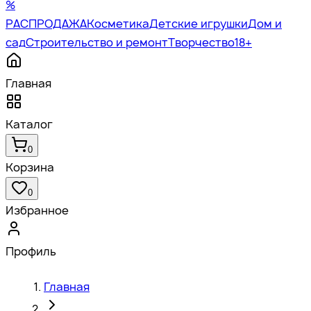
%
РАСПРОДАЖА
Косметика
Детские игрушки
Дом и
сад
Строительство и ремонт
Творчество
18+
Главная
Каталог
0
Корзина
0
Избранное
Профиль
Главная