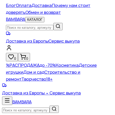
Блог
Оплата
Доставка
Почему нам стоит
доверять
Обмен и возврат
BAMBARA
КАТАЛОГ
Доставка из Европы
Сервис выкупа
0
0
%
РАСПРОДАЖА
до -70%
Косметика
Детские
игрушки
Дом и сад
Строительство и
ремонт
Творчество
18+
Доставка из Европы
• Сервис выкупа
BAMBARA