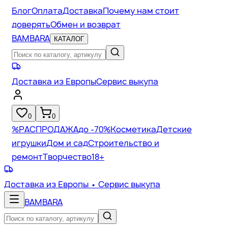
Блог
Оплата
Доставка
Почему нам стоит
доверять
Обмен и возврат
BAMBARA
КАТАЛОГ
Доставка из Европы
Сервис выкупа
0
0
%
РАСПРОДАЖА
до -70%
Косметика
Детские
игрушки
Дом и сад
Строительство и
ремонт
Творчество
18+
Доставка из Европы
• Сервис выкупа
BAMBARA