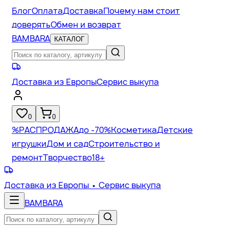
Блог
Оплата
Доставка
Почему нам стоит
доверять
Обмен и возврат
BAMBARA
КАТАЛОГ
Доставка из Европы
Сервис выкупа
0
0
%
РАСПРОДАЖА
до -70%
Косметика
Детские
игрушки
Дом и сад
Строительство и
ремонт
Творчество
18+
Доставка из Европы
• Сервис выкупа
BAMBARA