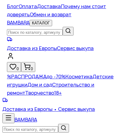
Блог
Оплата
Доставка
Почему нам стоит
доверять
Обмен и возврат
BAMBARA
КАТАЛОГ
Доставка из Европы
Сервис выкупа
0
0
%
РАСПРОДАЖА
до -70%
Косметика
Детские
игрушки
Дом и сад
Строительство и
ремонт
Творчество
18+
Доставка из Европы
• Сервис выкупа
BAMBARA