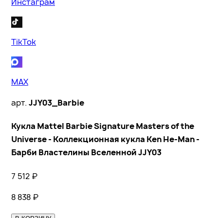
Инстаграм
TikTok
MAX
арт.
JJY03_Barbie
Кукла Mattel Barbie Signature Masters of the
Universe - Коллекционная кукла Ken He-Man -
Барби Властелины Вселенной JJY03
7 512
₽
8 838
₽