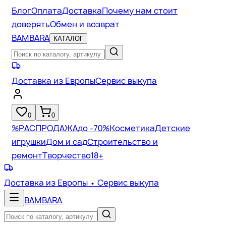
Блог
Оплата
Доставка
Почему нам стоит
доверять
Обмен и возврат
BAMBARA
КАТАЛОГ
Доставка из Европы
Сервис выкупа
0
0
%
РАСПРОДАЖА
до -70%
Косметика
Детские
игрушки
Дом и сад
Строительство и
ремонт
Творчество
18+
Доставка из Европы
• Сервис выкупа
BAMBARA