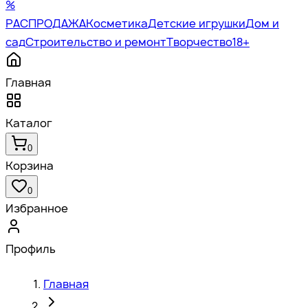
%
РАСПРОДАЖА
Косметика
Детские игрушки
Дом и
сад
Строительство и ремонт
Творчество
18+
Главная
Каталог
0
Корзина
0
Избранное
Профиль
Главная