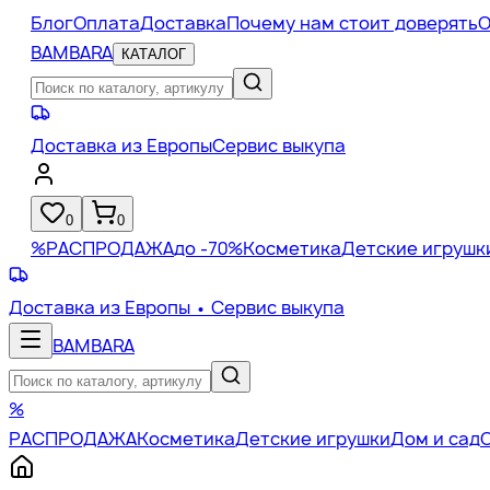
Блог
Оплата
Доставка
Почему нам стоит доверять
О
BAMBARA
КАТАЛОГ
Доставка из Европы
Сервис выкупа
0
0
%
РАСПРОДАЖА
до -70%
Косметика
Детские игрушк
Доставка из Европы
• Сервис выкупа
BAMBARA
%
РАСПРОДАЖА
Косметика
Детские игрушки
Дом и сад