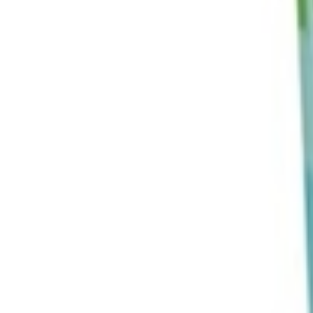
jordan
jordan Clinc Denture унисекс
2 320
₽
В корзину
jordan
jordan Clinc Gum Protector Ultrasoft унисекс
2 306
₽
В корзину
jordan
jordan Clinc Gum Protector унисекс
2 464
₽
В корзину
jordan