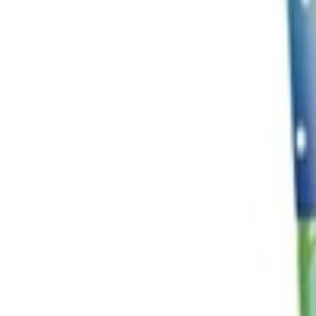
В корзину
jordan
jordan Target Sensitive Ultra Soft унисекс
2 258
₽
В корзину
jordan
jordan Step by Step 6-9 лет унисекс
2 224
₽
В корзину
jordan
jordan Green Clean Soft унисекс
2 323
₽
В корзину