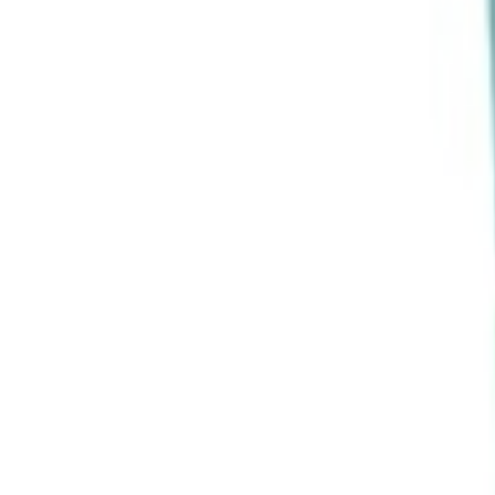
jordan Green Clean Medium унисекс
2 323
₽
В корзину
jordan
jordan Tastepaste Raspberry Mint унисекс
2 345
₽
В корзину
jordan
jordan Tastepaste Fresh Mint унисекс
2 378
₽
В корзину
jordan