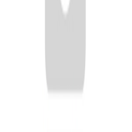
В корзину
Banana Republic
Banana Republic Linen Vetiver EDP унисекс
3 953
₽
В корзину
Banana Republic
Banana Republic Monday Rose PAR для женщин
4 619
₽
В корзину
Banana Republic
Banana Republic Morning Jasmin PAR для женщин
4 547
₽
В корзину