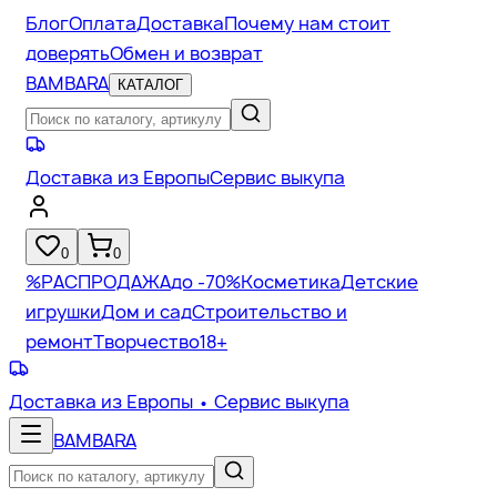
Блог
Оплата
Доставка
Почему нам стоит
доверять
Обмен и возврат
BAMBARA
КАТАЛОГ
Доставка из Европы
Сервис выкупа
0
0
%
РАСПРОДАЖА
до -70%
Косметика
Детские
игрушки
Дом и сад
Строительство и
ремонт
Творчество
18+
Доставка из Европы
• Сервис выкупа
BAMBARA