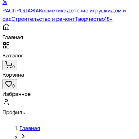
%
РАСПРОДАЖА
Косметика
Детские игрушки
Дом и
сад
Строительство и ремонт
Творчество
18+
Главная
Каталог
0
Корзина
0
Избранное
Профиль
Главная