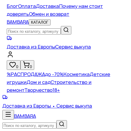
Блог
Оплата
Доставка
Почему нам стоит
доверять
Обмен и возврат
BAMBARA
КАТАЛОГ
Доставка из Европы
Сервис выкупа
0
0
%
РАСПРОДАЖА
до -70%
Косметика
Детские
игрушки
Дом и сад
Строительство и
ремонт
Творчество
18+
Доставка из Европы
• Сервис выкупа
BAMBARA