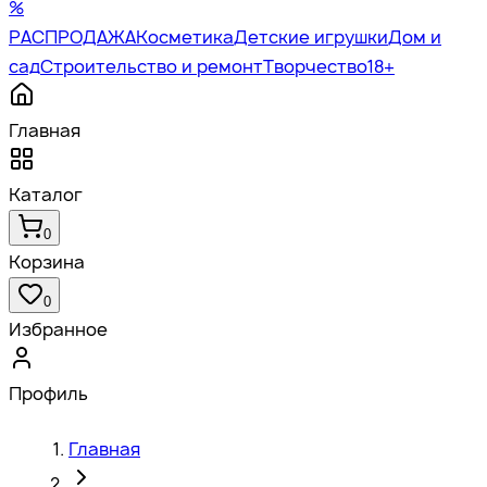
%
РАСПРОДАЖА
Косметика
Детские игрушки
Дом и
сад
Строительство и ремонт
Творчество
18+
Главная
Каталог
0
Корзина
0
Избранное
Профиль
Главная