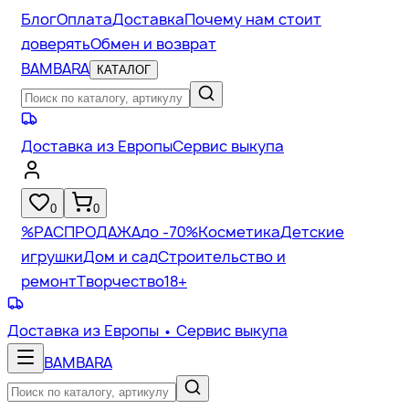
Блог
Оплата
Доставка
Почему нам стоит
доверять
Обмен и возврат
BAMBARA
КАТАЛОГ
Доставка из Европы
Сервис выкупа
0
0
%
РАСПРОДАЖА
до -70%
Косметика
Детские
игрушки
Дом и сад
Строительство и
ремонт
Творчество
18+
Доставка из Европы
• Сервис выкупа
BAMBARA