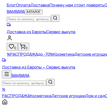
Блог
Оплата
Доставка
Почему нам стоит доверять
О
BAMBARA
КАТАЛОГ
Доставка из Европы
Сервис выкупа
0
0
%
РАСПРОДАЖА
до -70%
Косметика
Детские игрушк
Доставка из Европы
• Сервис выкупа
BAMBARA
%
РАСПРОДАЖА
Косметика
Детские игрушки
Дом и сад