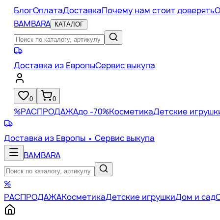
Блог
Оплата
Доставка
Почему нам стоит доверять
О
BAMBARA
КАТАЛОГ
Доставка из Европы
Сервис выкупа
0
0
%
РАСПРОДАЖА
до -70%
Косметика
Детские игрушк
Доставка из Европы
• Сервис выкупа
BAMBARA
%
РАСПРОДАЖА
Косметика
Детские игрушки
Дом и сад