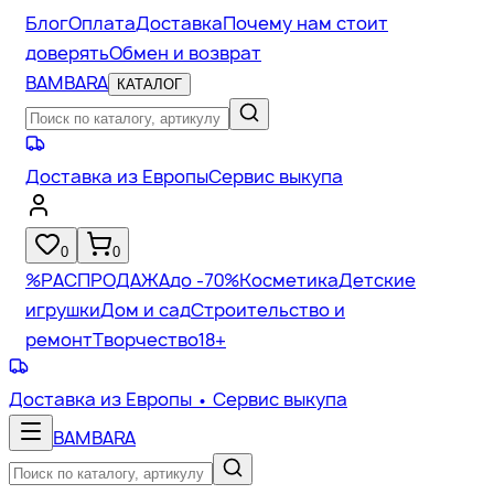
Блог
Оплата
Доставка
Почему нам стоит
доверять
Обмен и возврат
BAMBARA
КАТАЛОГ
Доставка из Европы
Сервис выкупа
0
0
%
РАСПРОДАЖА
до -70%
Косметика
Детские
игрушки
Дом и сад
Строительство и
ремонт
Творчество
18+
Доставка из Европы
• Сервис выкупа
BAMBARA