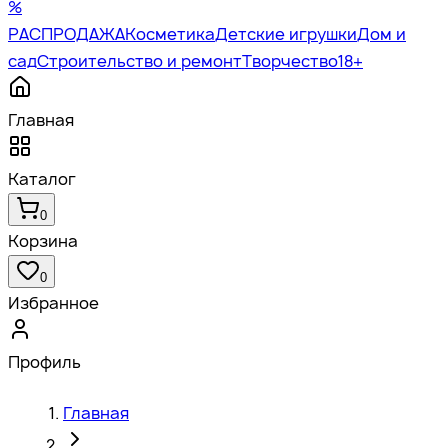
%
РАСПРОДАЖА
Косметика
Детские игрушки
Дом и
сад
Строительство и ремонт
Творчество
18+
Главная
Каталог
0
Корзина
0
Избранное
Профиль
Главная