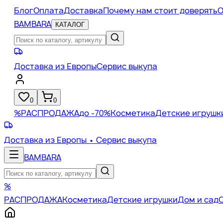
Блог
Оплата
Доставка
Почему нам стоит доверять
О
BAMBARA
КАТАЛОГ
Доставка из Европы
Сервис выкупа
0
0
%
РАСПРОДАЖА
до -70%
Косметика
Детские игрушк
Доставка из Европы
• Сервис выкупа
BAMBARA
%
РАСПРОДАЖА
Косметика
Детские игрушки
Дом и сад