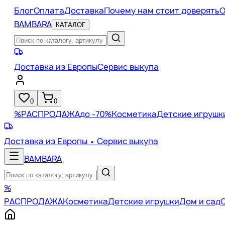
Блог
Оплата
Доставка
Почему нам стоит доверять
О
BAMBARA
КАТАЛОГ
Доставка из Европы
Сервис выкупа
0
0
%
РАСПРОДАЖА
до -70%
Косметика
Детские игрушк
Доставка из Европы
• Сервис выкупа
BAMBARA
%
РАСПРОДАЖА
Косметика
Детские игрушки
Дом и сад